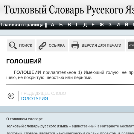
Главная страница ||
А
Б
В
Г
Д
Е
Ж
З
И
Й
ПОИСК
ССЫЛКА
ВЕРСИЯ ДЛЯ ПЕЧАТИ
ГОЛОШЕИЙ
ГОЛОШЕИЙ
прилагательное 1) Имеющий голую, не п
шею, не покрытую шерстью или перьями.
ПРЕДЫДУЩЕЕ СЛОВО
ГОЛОТУРИЯ
О толковом словаре
Толковый словарь русского языка
– единственный в Интернете бесплатн
Толковый словарь является некоммерческим онлайн проектом и поддерж