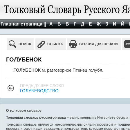
Главная страница ||
А
Б
В
Г
Д
Е
Ж
З
И
Й
ПОИСК
ССЫЛКА
ВЕРСИЯ ДЛЯ ПЕЧАТИ
ГОЛУБЕНОК
ГОЛУБЕНОК
м. разговорное Птенец голубя.
ПРЕДЫДУЩЕЕ СЛОВО
ГОЛУБЕВОДСТВО
О толковом словаре
Толковый словарь русского языка
– единственный в Интернете бесплатн
Толковый словарь является некоммерческим онлайн проектом и поддерж
проекта играют наши уважаемые пользователи, которые помогают выяв