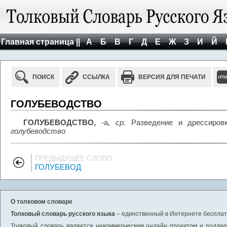
Главная страница ||
А
Б
В
Г
Д
Е
Ж
З
И
Й
ПОИСК
ССЫЛКА
ВЕРСИЯ ДЛЯ ПЕЧАТИ
ГОЛУБЕВОДСТВО
ГОЛУБЕВОДСТВО,
-а,
ср.
Разведение и дрессиров
голубеводство
ПРЕДЫДУЩЕЕ СЛОВО
ГОЛУБЕВОД
О толковом словаре
Толковый словарь русского языка
– единственный в Интернете бесплатн
Толковый словарь является некоммерческим онлайн проектом и поддерж