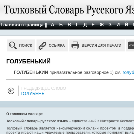
Главная страница ||
А
Б
В
Г
Д
Е
Ж
З
И
Й
ПОИСК
ССЫЛКА
ВЕРСИЯ ДЛЯ ПЕЧАТИ
ГОЛУБЕНЬКИЙ
ГОЛУБЕНЬКИЙ
прилагательное разговорное 1) см.
голу
ПРЕДЫДУЩЕЕ СЛОВО
ГОЛУБЕНЬ
О толковом словаре
Толковый словарь русского языка
– единственный в Интернете бесплатн
Толковый словарь является некоммерческим онлайн проектом и поддерж
проекта играют наши уважаемые пользователи, которые помогают выяв