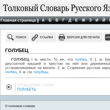
Главная страница ||
А
Б
В
Г
Д
Е
Ж
З
И
Й
ПОИСК
ССЫЛКА
ВЕРСИЯ ДЛЯ ПЕЧАТИ
ГОЛУБЕЦ
ГОЛУБЕЦ
I м. местн. То же, что
голбец
. II 1. м. 
двускатной крышей и крестом на ней или деревянный
устанавливаемые на могиле. 2. м. Старинная русская народ
голбец
. 4. м. см.
голубцы
.
ПРЕДЫДУЩЕЕ СЛОВО
ГОЛУБЕТЬ
О толковом словаре