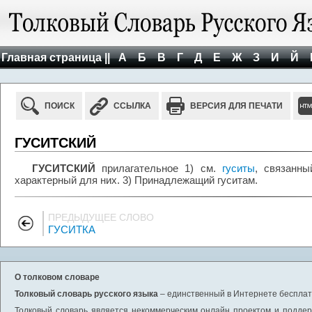
Главная страница ||
А
Б
В
Г
Д
Е
Ж
З
И
Й
ПОИСК
ССЫЛКА
ВЕРСИЯ ДЛЯ ПЕЧАТИ
ГУСИТСКИЙ
ГУСИТСКИЙ
прилагательное 1) см.
гуситы
, связанны
характерный для них. 3) Принадлежащий гуситам.
ПРЕДЫДУЩЕЕ СЛОВО
ГУСИТКА
О толковом словаре
Толковый словарь русского языка
– единственный в Интернете бесплатн
Толковый словарь является некоммерческим онлайн проектом и поддерж