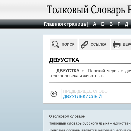
Главная страница ||
А
Б
В
Г
Д
ПОИСК
ССЫЛКА
ВЕР
ДВУУСТКА
ДВУУСТКА
ж. Плоский червь с дв
теле человека и животных.
ПРЕДЫДУЩЕЕ СЛОВО
ДВУУГЛЕКИСЛЫЙ
О толковом словаре
Толковый словарь русского языка
– единствен
Толковый словарь является некоммерческим он