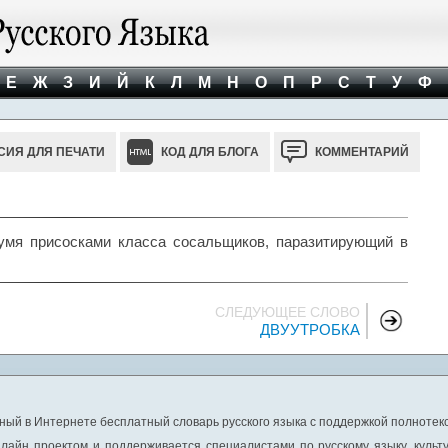
Е
Ж
З
И
Й
К
Л
М
Н
О
П
Р
С
Т
У
Ф
СИЯ ДЛЯ ПЕЧАТИ
КОД ДЛЯ БЛОГА
КОММЕНТАРИЙ
умя присосками класса сосальщиков, паразитирующий в
СЛЕДУЮЩЕЕ СЛОВО
ДВУУТРОБКА
ный в Интернете бесплатный словарь русского языка с поддержкой полнотекс
лайн проектом и поддерживается специалистами по русскому языку, культ