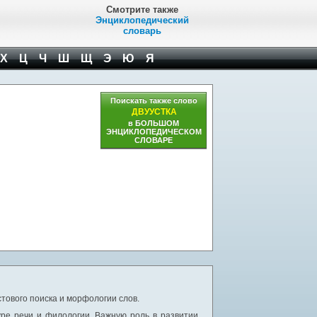
Смотрите также
Энциклопедический
словарь
Х
Ц
Ч
Ш
Щ
Э
Ю
Я
Поискать также слово
ДВУУСТКА
в БОЛЬШОМ
ЭНЦИКЛОПЕДИЧЕСКОМ
СЛОВАРЕ
тового поиска и морфологии слов.
уре речи и филологии. Важную роль в развитии