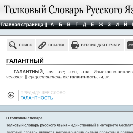
Главная страница ||
А
Б
В
Г
Д
Е
Ж
З
И
Й
ПОИСК
ССЫЛКА
ВЕРСИЯ ДЛЯ ПЕЧАТИ
ГАЛАНТНЫЙ
ГАЛАНТНЫЙ,
-ая, -ое; -тен, -тна. Изысканно-вежл
человек.
||
существительное
галантность, -и,
ж.
ПРЕДЫДУЩЕЕ СЛОВО
ГАЛАНТНОСТЬ
О толковом словаре
Толковый словарь русского языка
– единственный в Интернете бесплатн
Толковый словарь является некоммерческим онлайн проектом и поддерж