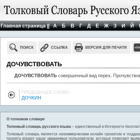
Главная страница ||
А
Б
В
Г
Д
Е
Ж
З
И
Й
ПОИСК
ССЫЛКА
ВЕРСИЯ ДЛЯ ПЕЧАТИ
ДОЧУВСТВОВАТЬ
ДОЧУВСТВОВАТЬ
совершенный вид перех. Прочувствов
ПРЕДЫДУЩЕЕ СЛОВО
ДОЧКИН
О толковом словаре
Толковый словарь русского языка
– единственный в Интернете бесплатн
Толковый словарь является некоммерческим онлайн проектом и поддерж
проекта играют наши уважаемые пользователи, которые помогают выяв