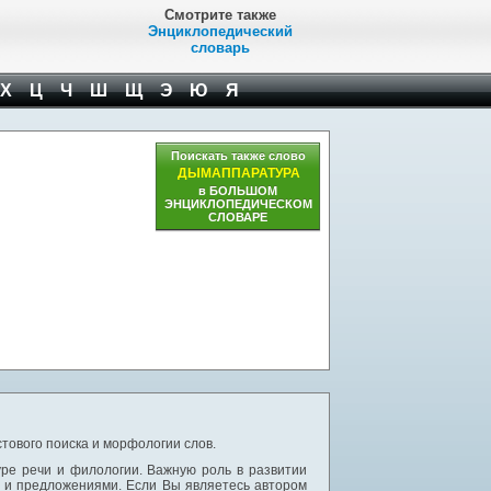
Смотрите также
Энциклопедический
словарь
Х
Ц
Ч
Ш
Щ
Э
Ю
Я
Поискать также слово
ДЫМАППАРАТУРА
в БОЛЬШОМ
ЭНЦИКЛОПЕДИЧЕСКОМ
СЛОВАРЕ
тового поиска и морфологии слов.
уре речи и филологии. Важную роль в развитии
и и предложениями. Если Вы являетесь автором