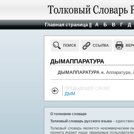
Главная страница ||
А
Б
В
Г
Д
ПОИСК
ССЫЛКА
ВЕР
ДЫМАППАРАТУРА
ДЫМАППАРАТУРА
ж. Аппаратура,
ПРЕДЫДУЩЕЕ СЛОВО
ДЫМ
О толковом словаре
Толковый словарь русского языка
– единствен
Толковый словарь является некоммерческим он
проекта играют наши уважаемые пользователи,