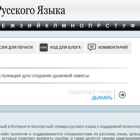
Е
Ж
З
И
Й
К
Л
М
Н
О
П
Р
С
Т
У
Ф
СИЯ ДЛЯ ПЕЧАТИ
КОД ДЛЯ БЛОГА
КОММЕНТАРИЙ
 служащая для создания дымовой завесы.
СЛЕДУЮЩЕЕ СЛОВО
ДЫМАРЬ
ный в Интернете бесплатный словарь русского языка с поддержкой полнотекс
лайн проектом и поддерживается специалистами по русскому языку, культ
 которые помогают выявлять ошибки, а также делятся своими замечаниям