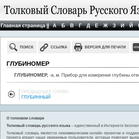
Главная страница ||
А
Б
В
Г
Д
Е
Ж
З
И
Й
ПОИСК
ССЫЛКА
ВЕРСИЯ ДЛЯ ПЕЧАТИ
ГЛУБИНОМЕР
ГЛУБИНОМЕР,
-а,
м.
Прибор для измерения глубины отве
ПРЕДЫДУЩЕЕ СЛОВО
ГЛУБИННЫЙ
О толковом словаре
Толковый словарь русского языка
– единственный в Интернете бесплатн
Толковый словарь является некоммерческим онлайн проектом и поддерж
проекта играют наши уважаемые пользователи, которые помогают выяв