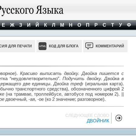
Е
Ж
З
И
Й
К
Л
М
Н
О
П
Р
С
Т
У
Ф
СИЯ ДЛЯ ПЕЧАТИ
КОД ДЛЯ БЛОГА
КОММЕНТАРИЙ
ворное).
Красиво выписать двойку. Двойка пишется с
тка “неудовлетворительно”.
Подучить двойку. Двойка в
одержащего две единицы.
Двойка треф
(игральная карта).
обычно транспортного средства), обозначенного цифрой 2
йке
(на трамвае, троллейбусе, автобусе под номером 2). ||
ное
двоечный, -ая, -ое (ко 2 значение; разговорное).
СЛЕДУЮЩЕЕ СЛОВО
ДВОЙНИК