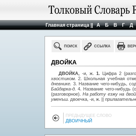
Главная страница ||
А
Б
В
Г
Д
ПОИСК
ССЫЛКА
ВЕР
ДВОЙКА
ДВОЙКА,
-и, ж.
1.
Цифра 2 (разго
хвостиком.
2. Школьная учебная отме
дневнике.
3. Название чего-нибудь, с
Байдарка-д.
4. Название чего-нибудь (
(разговорное).
На работу езжу на дво
уменъш.
двоечка, -и, ж. ||
прилагатель
ПРЕДЫДУЩЕЕ СЛОВО
ДВОИЧНЫЙ