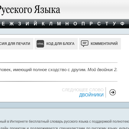
Е
Ж
З
И
Й
К
Л
М
Н
О
П
Р
С
Т
У
Ф
СИЯ ДЛЯ ПЕЧАТИ
КОД ДЛЯ БЛОГА
КОММЕНТАРИЙ
еловек, имеющий полное сходство с другим.
Мой двойник 2.
СЛЕДУЮЩЕЕ СЛОВО
ДВОЙНИКИ
ный в Интернете бесплатный словарь русского языка с поддержкой полнотекс
лайн проектом и поддерживается специалистами по русскому языку, культ