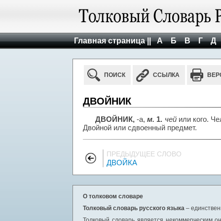
Главная страница ||
А
Б
В
Г
Д
ПОИСК
ССЫЛКА
ВЕР
ДВОЙНИК
ДВОЙНИК,
-а,
м.
1.
чей
или кого. Ч
Двойной или сдвоенный предмет.
ПРЕДЫДУЩЕЕ СЛОВО
ДВОЙКА
О толковом словаре
Толковый словарь русского языка
– единствен
Толковый словарь является некоммерческим он