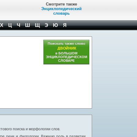
Смотрите также
Энциклопедический
словарь
Х
Ц
Ч
Ш
Щ
Э
Ю
Я
Поискать также слово
ДВОЙНИК
в БОЛЬШОМ
ЭНЦИКЛОПЕДИЧЕСКОМ
СЛОВАРЕ
тового поиска и морфологии слов.
уре речи и филологии. Важную роль в развитии