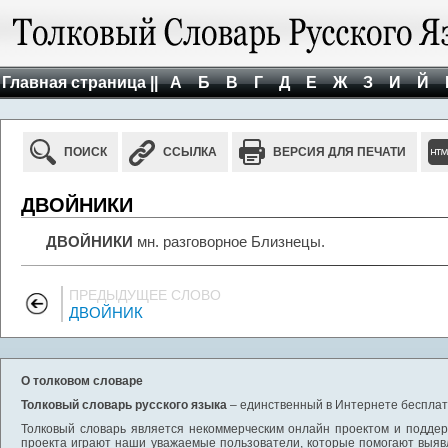
Главная страница ||
А
Б
В
Г
Д
Е
Ж
З
И
Й
ПОИСК
ССЫЛКА
ВЕРСИЯ ДЛЯ ПЕЧАТИ
ДВОЙНИКИ
ДВОЙНИКИ
мн. разговорное Близнецы.
ПРЕДЫДУЩЕЕ СЛОВО
ДВОЙНИК
О толковом словаре
Толковый словарь русского языка
– единственный в Интернете бесплатн
Толковый словарь является некоммерческим онлайн проектом и поддерж
проекта играют наши уважаемые пользователи, которые помогают выяв