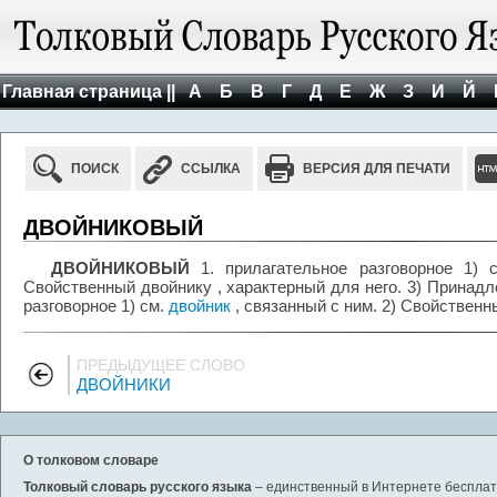
Главная страница ||
А
Б
В
Г
Д
Е
Ж
З
И
Й
ПОИСК
ССЫЛКА
ВЕРСИЯ ДЛЯ ПЕЧАТИ
ДВОЙНИКОВЫЙ
ДВОЙНИКОВЫЙ
1. прилагательное разговорное 1) 
Свойственный двойнику , характерный для него. 3) Принадл
разговорное 1) см.
двойник
, связанный с ним. 2) Свойственн
ПРЕДЫДУЩЕЕ СЛОВО
ДВОЙНИКИ
О толковом словаре
Толковый словарь русского языка
– единственный в Интернете бесплатн