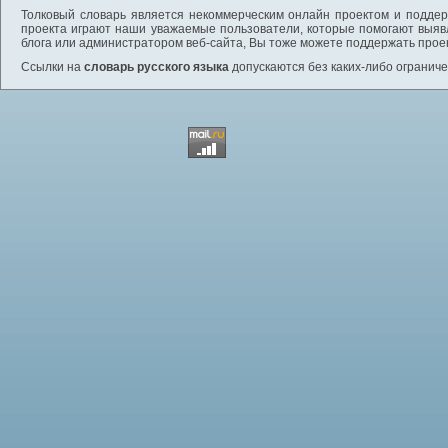
Толковый словарь является некоммерческим онлайн проектом и поддерж
проекта играют наши уважаемые пользователи, которые помогают выяв
блога или администратором веб-сайта, Вы тоже можете поддержать проек
Ссылки на
словарь русского языка
допускаются без каких-либо ограниче