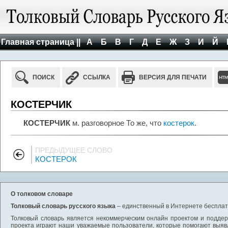
Главная страница ||
А
Б
В
Г
Д
Е
Ж
З
И
Й
ПОИСК
ССЫЛКА
ВЕРСИЯ ДЛЯ ПЕЧАТИ
КОСТЕРЧИК
КОСТЕРЧИК
м. разговорное То же, что
костерок
.
ПРЕДЫДУЩЕЕ СЛОВО
КОСТЕРОК
О толковом словаре
Толковый словарь русского языка
– единственный в Интернете бесплатн
Толковый словарь является некоммерческим онлайн проектом и поддерж
проекта играют наши уважаемые пользователи, которые помогают выяв