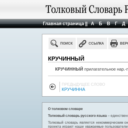
Главная страница ||
А
Б
В
Г
Д
ПОИСК
ССЫЛКА
ВЕР
КРУЧИННЫЙ
КРУЧИННЫЙ
прилагательное нар.-п
ПРЕДЫДУЩЕЕ СЛОВО
КРУЧИННА
О толковом словаре
Толковый словарь русского языка
– единствен
Толковый словарь является некоммерческим он
проекта играют наши уважаемые пользователи,