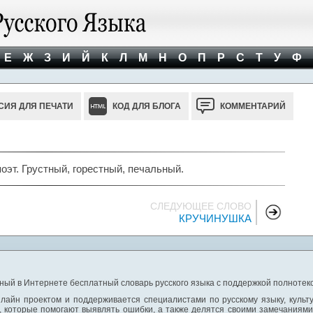
Е
Ж
З
И
Й
К
Л
М
Н
О
П
Р
С
Т
У
Ф
СИЯ ДЛЯ ПЕЧАТИ
КОД ДЛЯ БЛОГА
КОММЕНТАРИЙ
оэт. Грустный, горестный, печальный.
СЛЕДУЮЩЕЕ СЛОВО
КРУЧИНУШКА
ный в Интернете бесплатный словарь русского языка с поддержкой полнотекс
лайн проектом и поддерживается специалистами по русскому языку, культ
 которые помогают выявлять ошибки, а также делятся своими замечаниям