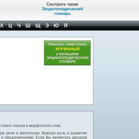
Смотрите также
Энциклопедический
словарь
Х
Ц
Ч
Ш
Щ
Э
Ю
Я
Поискать также слово
КРУЧИННЫЙ
в БОЛЬШОМ
ЭНЦИКЛОПЕДИЧЕСКОМ
СЛОВАРЕ
тового поиска и морфологии слов.
уре речи и филологии. Важную роль в развитии
и и предложениями. Если Вы являетесь автором