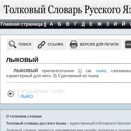
Главная страница ||
А
Б
В
Г
Д
Е
Ж
З
И
Й
ПОИСК
ССЫЛКА
ВЕРСИЯ ДЛЯ ПЕЧАТИ
ЛЫКОВЫЙ
ЛЫКОВЫЙ
прилагательное 1) см.
лыко
, связанн
характерный для него. 3) Сделанный из лыка.
ПРЕДЫДУЩЕЕ СЛОВО
ЛЫКО
О толковом словаре
Толковый словарь русского языка
– единственный в Интернете бесплатн
Толковый словарь является некоммерческим онлайн проектом и поддерж