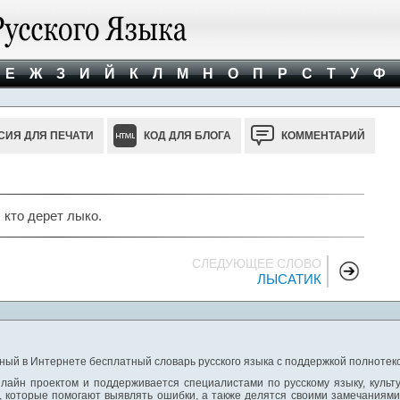
Е
Ж
З
И
Й
К
Л
М
Н
О
П
Р
С
Т
У
Ф
СИЯ ДЛЯ ПЕЧАТИ
КОД ДЛЯ БЛОГА
КОММЕНТАРИЙ
, кто дерет лыко.
СЛЕДУЮЩЕЕ СЛОВО
ЛЫСАТИК
ный в Интернете бесплатный словарь русского языка с поддержкой полнотекс
лайн проектом и поддерживается специалистами по русскому языку, культ
 которые помогают выявлять ошибки, а также делятся своими замечаниям