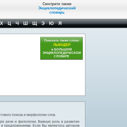
Смотрите также
Энциклопедический
словарь
Х
Ц
Ч
Ш
Щ
Э
Ю
Я
Поискать также слово
ЛЫКОДЕР
в БОЛЬШОМ
ЭНЦИКЛОПЕДИЧЕСКОМ
СЛОВАРЕ
тового поиска и морфологии слов.
уре речи и филологии. Важную роль в развитии
и и предложениями. Если Вы являетесь автором