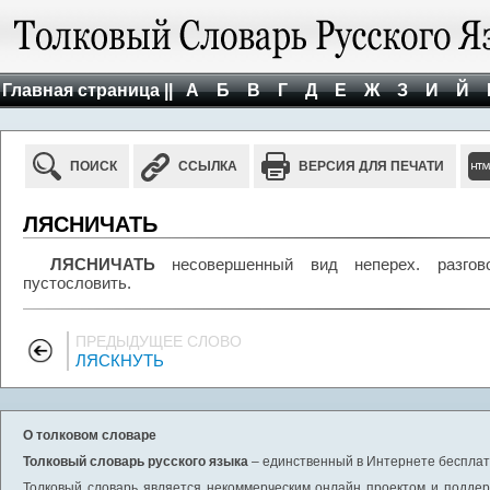
Главная страница ||
А
Б
В
Г
Д
Е
Ж
З
И
Й
ПОИСК
ССЫЛКА
ВЕРСИЯ ДЛЯ ПЕЧАТИ
ЛЯСНИЧАТЬ
ЛЯСНИЧАТЬ
несовершенный вид неперех. разговор
пустословить.
ПРЕДЫДУЩЕЕ СЛОВО
ЛЯСКНУТЬ
О толковом словаре
Толковый словарь русского языка
– единственный в Интернете бесплатн
Толковый словарь является некоммерческим онлайн проектом и поддерж