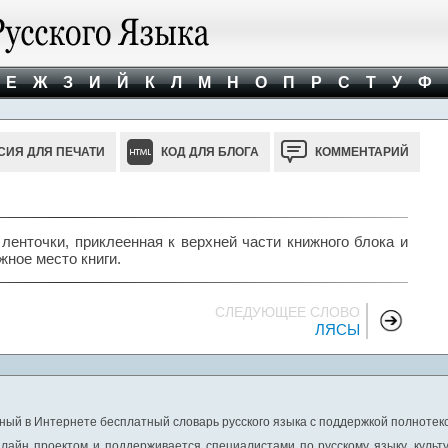
Е
Ж
З
И
Й
К
Л
М
Н
О
П
Р
С
Т
У
Ф
СИЯ ДЛЯ ПЕЧАТИ
КОД ДЛЯ БЛОГА
КОММЕНТАРИЙ
 ленточки, приклеенная к верхней части книжного блока и
ное место книги.
СЛЕДУЮЩЕЕ СЛОВО
ЛЯСЫ
ный в Интернете бесплатный словарь русского языка с поддержкой полнотекс
лайн проектом и поддерживается специалистами по русскому языку, культ