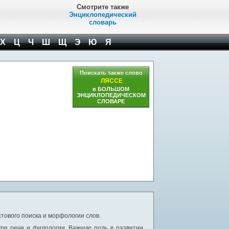
Смотрите также
Энциклопедический
словарь
Х
Ц
Ч
Ш
Щ
Э
Ю
Я
Поискать также слово
ЛЯССЕ
в БОЛЬШОМ
ЭНЦИКЛОПЕДИЧЕСКОМ
СЛОВАРЕ
тового поиска и морфологии слов.
уре речи и филологии. Важную роль в развитии