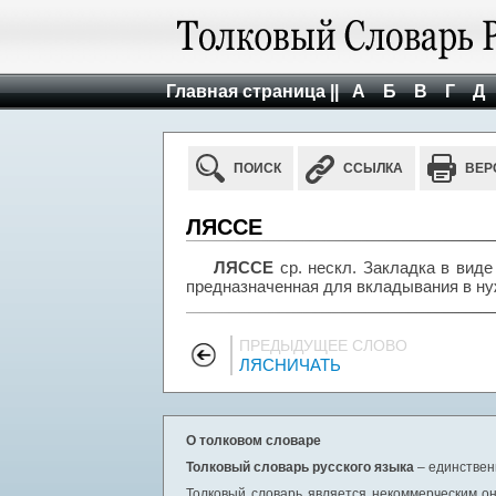
Главная страница ||
А
Б
В
Г
Д
ПОИСК
ССЫЛКА
ВЕР
ЛЯССЕ
ЛЯССЕ
ср. нескл. Закладка в виде
предназначенная для вкладывания в нуж
ПРЕДЫДУЩЕЕ СЛОВО
ЛЯСНИЧАТЬ
О толковом словаре
Толковый словарь русского языка
– единствен
Толковый словарь является некоммерческим он