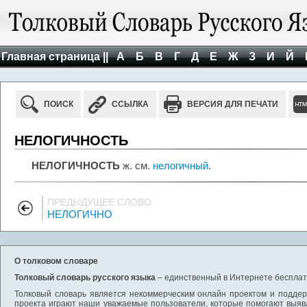
Главная страница ||
А
Б
В
Г
Д
Е
Ж
З
И
Й
ПОИСК
ССЫЛКА
ВЕРСИЯ ДЛЯ ПЕЧАТИ
НЕЛОГИЧНОСТЬ
НЕЛОГИЧНОСТЬ
ж. см.
нелогичный
.
ПРЕДЫДУЩЕЕ СЛОВО
НЕЛОГИЧНО
О толковом словаре
Толковый словарь русского языка
– единственный в Интернете бесплатн
Толковый словарь является некоммерческим онлайн проектом и поддерж
проекта играют наши уважаемые пользователи, которые помогают выяв