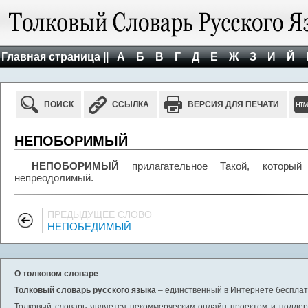
Главная страница ||
А
Б
В
Г
Д
Е
Ж
З
И
Й
ПОИСК
ССЫЛКА
ВЕРСИЯ ДЛЯ ПЕЧАТИ
НЕПОБОРИМЫЙ
НЕПОБОРИМЫЙ
прилагательное Такой, который 
непреодолимый.
ПРЕДЫДУЩЕЕ СЛОВО
НЕПОБЕДИМЫЙ
О толковом словаре
Толковый словарь русского языка
– единственный в Интернете бесплатн
Толковый словарь является некоммерческим онлайн проектом и поддерж