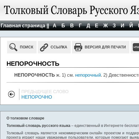
Главная страница ||
А
Б
В
Г
Д
Е
Ж
З
И
Й
ПОИСК
ССЫЛКА
ВЕРСИЯ ДЛЯ ПЕЧАТИ
НЕПОРОЧНОСТЬ
НЕПОРОЧНОСТЬ
ж. 1) см.
непорочный
. 2) Девственнос
ПРЕДЫДУЩЕЕ СЛОВО
НЕПОРОЧНО
О толковом словаре
Толковый словарь русского языка
– единственный в Интернете бесплатн
Толковый словарь является некоммерческим онлайн проектом и поддерж
проекта играют наши уважаемые пользователи, которые помогают выяв