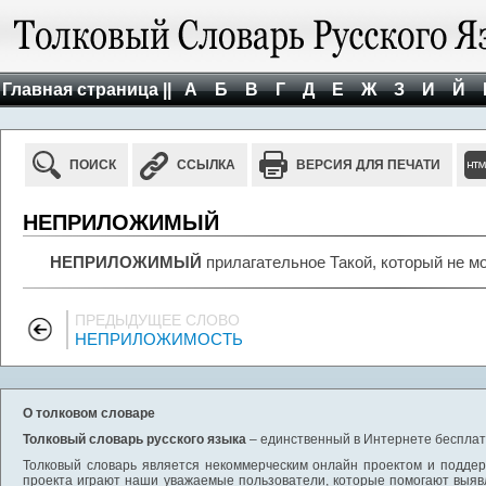
Главная страница ||
А
Б
В
Г
Д
Е
Ж
З
И
Й
ПОИСК
ССЫЛКА
ВЕРСИЯ ДЛЯ ПЕЧАТИ
НЕПРИЛОЖИМЫЙ
НЕПРИЛОЖИМЫЙ
прилагательное Такой, который не м
ПРЕДЫДУЩЕЕ СЛОВО
НЕПРИЛОЖИМОСТЬ
О толковом словаре
Толковый словарь русского языка
– единственный в Интернете бесплатн
Толковый словарь является некоммерческим онлайн проектом и поддерж
проекта играют наши уважаемые пользователи, которые помогают выяв