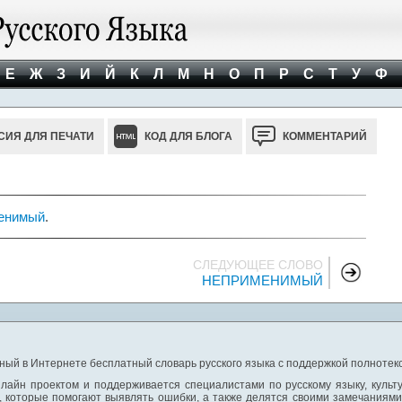
Е
Ж
З
И
Й
К
Л
М
Н
О
П
Р
С
Т
У
Ф
СИЯ ДЛЯ ПЕЧАТИ
КОД ДЛЯ БЛОГА
КОММЕНТАРИЙ
енимый
.
СЛЕДУЮЩЕЕ СЛОВО
НЕПРИМЕНИМЫЙ
ный в Интернете бесплатный словарь русского языка с поддержкой полнотекс
лайн проектом и поддерживается специалистами по русскому языку, культ
 которые помогают выявлять ошибки, а также делятся своими замечаниям