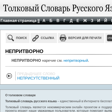
Главная страница ||
А
Б
В
Г
Д
Е
Ж
З
И
Й
ПОИСК
ССЫЛКА
ВЕРСИЯ ДЛЯ ПЕЧАТИ
НЕПРИТВОРНО
НЕПРИТВОРНО
наречие см.
непритворный
.
ПРЕДЫДУЩЕЕ СЛОВО
НЕПРИСУТСТВЕННЫЙ
О толковом словаре
Толковый словарь русского языка
– единственный в Интернете бесплатн
Толковый словарь является некоммерческим онлайн проектом и поддерж
проекта играют наши уважаемые пользователи, которые помогают выяв