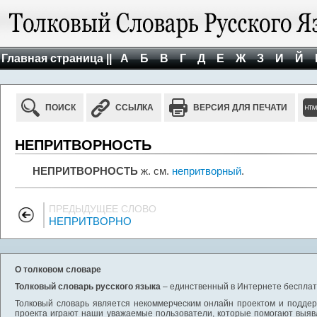
Главная страница ||
А
Б
В
Г
Д
Е
Ж
З
И
Й
ПОИСК
ССЫЛКА
ВЕРСИЯ ДЛЯ ПЕЧАТИ
НЕПРИТВОРНОСТЬ
НЕПРИТВОРНОСТЬ
ж. см.
непритворный
.
ПРЕДЫДУЩЕЕ СЛОВО
НЕПРИТВОРНО
О толковом словаре
Толковый словарь русского языка
– единственный в Интернете бесплатн
Толковый словарь является некоммерческим онлайн проектом и поддерж
проекта играют наши уважаемые пользователи, которые помогают выяв