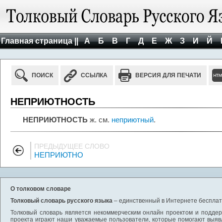
Главная страница ||
А
Б
В
Г
Д
Е
Ж
З
И
Й
ПОИСК
ССЫЛКА
ВЕРСИЯ ДЛЯ ПЕЧАТИ
НЕПРИЮТНОСТЬ
НЕПРИЮТНОСТЬ
ж. см.
неприютный
.
ПРЕДЫДУЩЕЕ СЛОВО
НЕПРИЮТНО
О толковом словаре
Толковый словарь русского языка
– единственный в Интернете бесплатн
Толковый словарь является некоммерческим онлайн проектом и поддерж
проекта играют наши уважаемые пользователи, которые помогают выяв