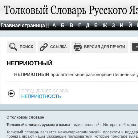
Главная страница ||
А
Б
В
Г
Д
Е
Ж
З
И
Й
ПОИСК
ССЫЛКА
ВЕРСИЯ ДЛЯ ПЕЧАТИ
НЕПРИЮТНЫЙ
НЕПРИЮТНЫЙ
прилагательное разговорное Лишенный 
ПРЕДЫДУЩЕЕ СЛОВО
НЕПРИЮТНОСТЬ
О толковом словаре
Толковый словарь русского языка
– единственный в Интернете бесплатн
Толковый словарь является некоммерческим онлайн проектом и поддерж
проекта играют наши уважаемые пользователи, которые помогают выяв