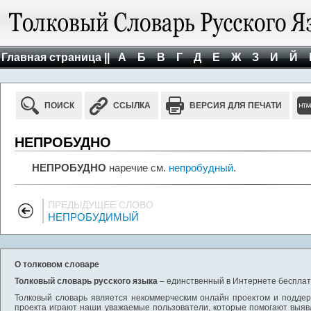
Главная страница ||
А
Б
В
Г
Д
Е
Ж
З
И
Й
ПОИСК
ССЫЛКА
ВЕРСИЯ ДЛЯ ПЕЧАТИ
НЕПРОБУДНО
НЕПРОБУДНО
наречие см.
непробудный
.
ПРЕДЫДУЩЕЕ СЛОВО
НЕПРОБУДИМЫЙ
О толковом словаре
Толковый словарь русского языка
– единственный в Интернете бесплатн
Толковый словарь является некоммерческим онлайн проектом и поддерж
проекта играют наши уважаемые пользователи, которые помогают выяв