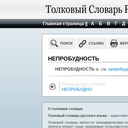
Главная страница ||
А
Б
В
Г
Д
ПОИСК
ССЫЛКА
ВЕР
НЕПРОБУДНОСТЬ
НЕПРОБУДНОСТЬ
ж. см.
непробуд
ПРЕДЫДУЩЕЕ СЛОВО
НЕПРОБУДНО
О толковом словаре
Толковый словарь русского языка
– единствен
Толковый словарь является некоммерческим он
проекта играют наши уважаемые пользователи,