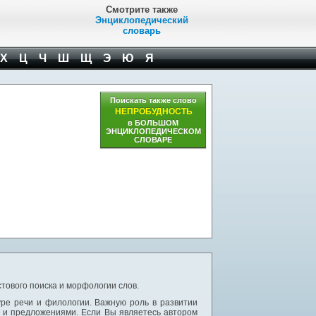
Смотрите также
Энциклопедический
словарь
Х
Ц
Ч
Ш
Щ
Э
Ю
Я
Поискать также слово
НЕПРОБУДНОСТЬ
в БОЛЬШОМ
ЭНЦИКЛОПЕДИЧЕСКОМ
СЛОВАРЕ
тового поиска и морфологии слов.
уре речи и филологии. Важную роль в развитии
и и предложениями. Если Вы являетесь автором