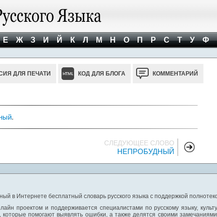
Е
Ж
З
И
Й
К
Л
М
Н
О
П
Р
С
Т
У
Ф
СИЯ ДЛЯ ПЕЧАТИ
КОД ДЛЯ БЛОГА
КОММЕНТАРИЙ
ный
.
СЛЕДУЮЩЕЕ СЛОВО
НЕПРОБУДНЫЙ
ный в Интернете бесплатный словарь русского языка с поддержкой полнотекс
лайн проектом и поддерживается специалистами по русскому языку, культ
 которые помогают выявлять ошибки, а также делятся своими замечаниям