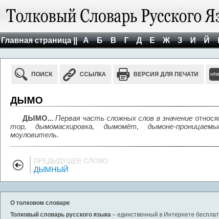
Главная страница ||
А
Б
В
Г
Д
Е
Ж
З
И
Й
ПОИСК
ССЫЛКА
ВЕРСИЯ ДЛЯ ПЕЧАТИ
ДЫМО
ДЫМО...
Первая часть сложных слов в значение
относя
тор, дымомаскировка, дымомёт, дымоне-проницаем
моуловитель.
ПРЕДЫДУЩЕЕ СЛОВО
ДЫМНЫЙ
О толковом словаре
Толковый словарь русского языка
– единственный в Интернете бесплатн