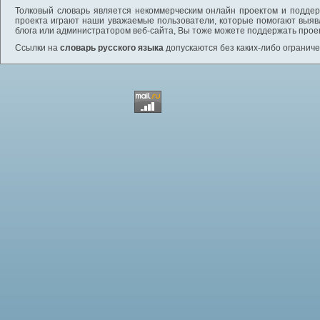
Толковый словарь является некоммерческим онлайн проектом и поддерж
проекта играют наши уважаемые пользователи, которые помогают выяв
блога или администратором веб-сайта, Вы тоже можете поддержать проек
Ссылки на
словарь русского языка
допускаются без каких-либо ограниче