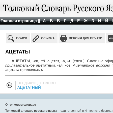
Главная страница ||
А
Б
В
Г
Д
Е
Ж
З
И
Й
ПОИСК
ССЫЛКА
ВЕРСИЯ ДЛЯ ПЕЧАТИ
АЦЕТАТЫ
АЦЕТАТЫ,
-ов,
ед.
ацетат, -а,
м.
(спец.). Сложные эфир
прилагательное
ацетатный, -ая, -ое.
Ацетатное волокно
(
ацетата целлюлозы).
ПРЕДЫДУЩЕЕ СЛОВО
АЦЕТАТНЫЙ
О толковом словаре
Толковый словарь русского языка
– единственный в Интернете бесплатн