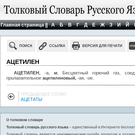
Главная страница ||
А
Б
В
Г
Д
Е
Ж
З
И
Й
ПОИСК
ССЫЛКА
ВЕРСИЯ ДЛЯ ПЕЧАТИ
АЦЕТИЛЕН
АЦЕТИЛЕН,
-а,
м.
Бесцветный горючий газ, соеди
прилагательное
ацетиленовый,
-ая, -ое.
ПРЕДЫДУЩЕЕ СЛОВО
АЦЕТАТЫ
О толковом словаре
Толковый словарь русского языка
– единственный в Интернете бесплатн
Толковый словарь является некоммерческим онлайн проектом и поддерж