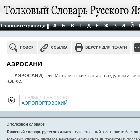
Главная страница ||
А
Б
В
Г
Д
Е
Ж
З
И
Й
ПОИСК
ССЫЛКА
ВЕРСИЯ ДЛЯ ПЕЧАТИ
АЭРОСАНИ
АЭРОСАНИ,
-ей. Механические сани с воздушным винт
-ая,-ое.
ПРЕДЫДУЩЕЕ СЛОВО
АЭРОПОРТОВСКИЙ
О толковом словаре
Толковый словарь русского языка
– единственный в Интернете бесплатн
Толковый словарь является некоммерческим онлайн проектом и поддерж