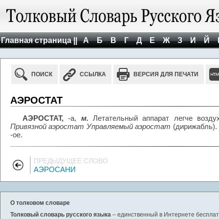
Главная страница ||
А
Б
В
Г
Д
Е
Ж
З
И
Й
ПОИСК
ССЫЛКА
ВЕРСИЯ ДЛЯ ПЕЧАТИ
АЭРОСТАТ
АЭРОСТАТ,
-а,
м.
Летательный аппарат легче воздух
Привязной аэростат Управляемый аэростат
(дирижабль). 
-ое.
ПРЕДЫДУЩЕЕ СЛОВО
АЭРОСАНИ
О толковом словаре
Толковый словарь русского языка
– единственный в Интернете бесплатн