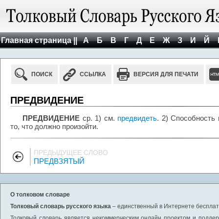
Главная страница ||
А
Б
В
Г
Д
Е
Ж
З
И
Й
ПОИСК
ССЫЛКА
ВЕРСИЯ ДЛЯ ПЕЧАТИ
ПРЕДВИДЕНИЕ
ПРЕДВИДЕНИЕ
ср. 1) см.
предвидеть
. 2) Способность
то, что должно произойти.
ПРЕДЫДУЩЕЕ СЛОВО
ПРЕДВЗЯТЫЙ
О толковом словаре
Толковый словарь русского языка
– единственный в Интернете бесплатн
Толковый словарь является некоммерческим онлайн проектом и поддерж