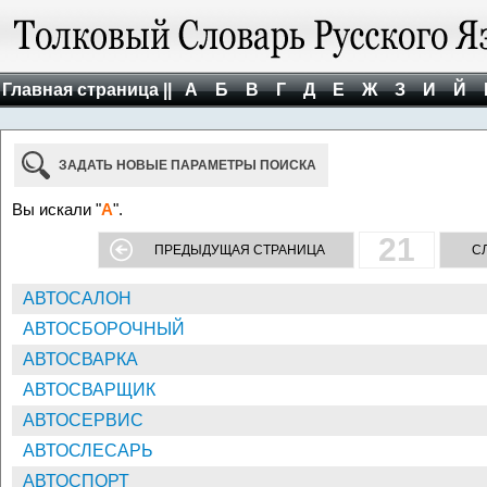
Главная страница ||
А
Б
В
Г
Д
Е
Ж
З
И
Й
ЗАДАТЬ НОВЫЕ ПАРАМЕТРЫ ПОИСКА
Вы искали "
А
".
21
ПРЕДЫДУЩАЯ СТРАНИЦА
С
АВТОСАЛОН
АВТОСБОРОЧНЫЙ
АВТОСВАРКА
АВТОСВАРЩИК
АВТОСЕРВИС
АВТОСЛЕСАРЬ
АВТОСПОРТ