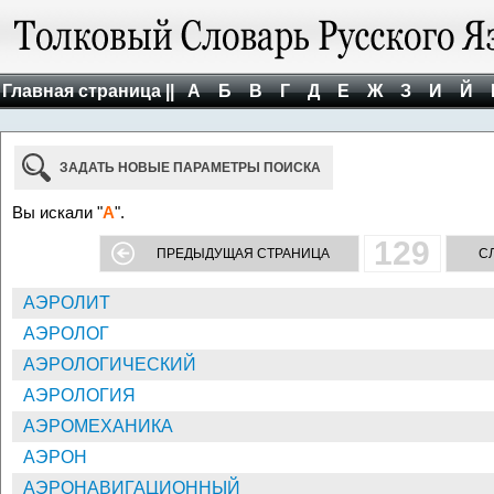
Главная страница ||
А
Б
В
Г
Д
Е
Ж
З
И
Й
ЗАДАТЬ НОВЫЕ ПАРАМЕТРЫ ПОИСКА
Вы искали "
А
".
129
ПРЕДЫДУЩАЯ СТРАНИЦА
С
АЭРОЛИТ
АЭРОЛОГ
АЭРОЛОГИЧЕСКИЙ
АЭРОЛОГИЯ
АЭРОМЕХАНИКА
АЭРОН
АЭРОНАВИГАЦИОННЫЙ