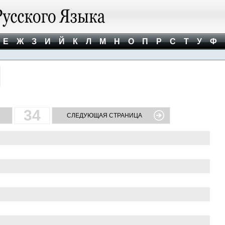
Е
Ж
З
И
Й
К
Л
М
Н
О
П
Р
С
Т
У
Ф
34
СЛЕДУЮЩАЯ СТРАНИЦА