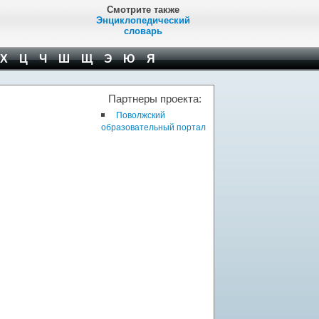
Смотрите также
Энциклопедический
словарь
Х
Ц
Ч
Ш
Щ
Э
Ю
Я
Партнеры проекта:
Поволжский
образовательный портал