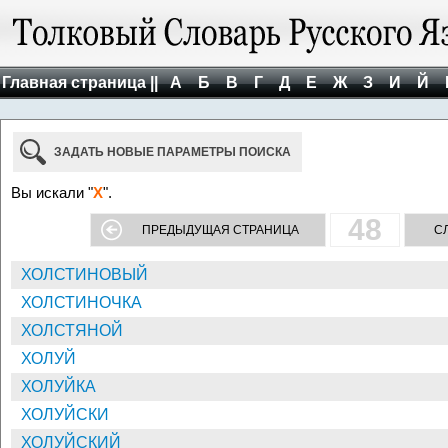
Главная страница ||
А
Б
В
Г
Д
Е
Ж
З
И
Й
ЗАДАТЬ НОВЫЕ ПАРАМЕТРЫ ПОИСКА
Вы искали "
Х
".
48
ПРЕДЫДУЩАЯ СТРАНИЦА
С
ХОЛСТИНОВЫЙ
ХОЛСТИНОЧКА
ХОЛСТЯНОЙ
ХОЛУЙ
ХОЛУЙКА
ХОЛУЙСКИ
ХОЛУЙСКИЙ