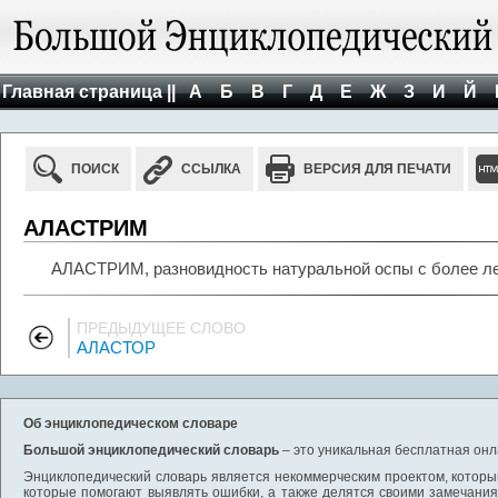
Главная страница ||
А
Б
В
Г
Д
Е
Ж
З
И
Й
ПОИСК
ССЫЛКА
ВЕРСИЯ ДЛЯ ПЕЧАТИ
АЛАСТРИМ
АЛАСТРИМ, разновидность натуральной оспы с более ле
ПРЕДЫДУЩЕЕ СЛОВО
АЛАСТОР
Об энциклопедическом словаре
Большой энциклопедический словарь
– это уникальная бесплатная онл
Энциклопедический словарь является некоммерческим проектом, которы
которые помогают выявлять ошибки, а также делятся своими замечания