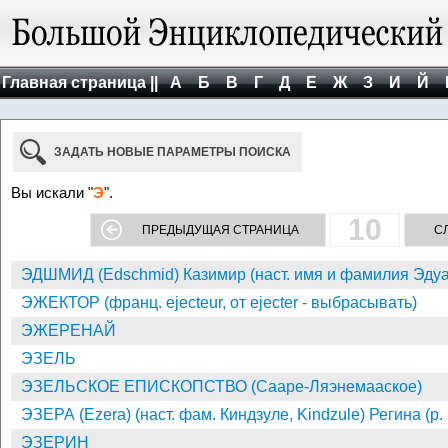
Главная страница ||
А
Б
В
Г
Д
Е
Ж
З
И
Й
ЗАДАТЬ НОВЫЕ ПАРАМЕТРЫ ПОИСКА
Вы искали "
Э
".
10
ПРЕДЫДУЩАЯ СТРАНИЦА
С
ЭДШМИД (Edschmid) Казимир (наст. имя и фамилия Эдуар
ЭЖЕКТОР (франц. ejecteur, от ejecter - выбрасывать)
ЭЖЕРЕНАЙ
ЭЗЕЛЬ
ЭЗЕЛЬСКОЕ ЕПИСКОПСТВО (Сааре-Ляэнемааское)
ЭЗЕРА (Ezera) (наст. фам. Киндзуле, Kindzule) Регина (р.
ЭЗЕРИН