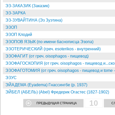
ЭЗ-ЗАКАЗИК (Заказик)
ЭЗ-ЗАРКА
ЭЗ-ЗУВАЙТИНА (Эз Зуэтина)
ЭЗОП
ЭЗОП Клодий
ЭЗОПОВ ЯЗЫК (по имени баснописца Эзопа)
ЭЗОТЕРИЧЕСКИЙ (греч. esoterikos - внутренний)
ЭЗОФАГИТ (от греч. oisophagos - пищевод)
ЭЗОФАГОСКОПИЯ (от греч. oisophagos - пищевод и...ско
ЭЗОФАГОТОМИЯ (от греч. oisophagos - пищевод и tome -
ЭЗУС
ЭЙАДЕМА (Eyadema) Гнассингбе (р. 1937)
ЭЙБЕЛ (АБЕЛЬ) (Abel) Фредерик Огастес (1827-1902)
10
ПРЕДЫДУЩАЯ СТРАНИЦА
С