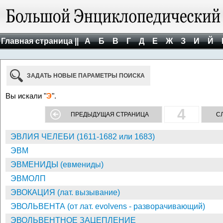
Главная страница ||
А
Б
В
Г
Д
Е
Ж
З
И
Й
ЗАДАТЬ НОВЫЕ ПАРАМЕТРЫ ПОИСКА
Вы искали "
Э
".
4
ПРЕДЫДУЩАЯ СТРАНИЦА
С
ЭВЛИЯ ЧЕЛЕБИ (1611-1682 или 1683)
ЭВМ
ЭВМЕНИДЫ (евмениды)
ЭВМОЛП
ЭВОКАЦИЯ (лат. вызывание)
ЭВОЛЬВЕНТА (от лат. evolvens - разворачивающий)
ЭВОЛЬВЕНТНОЕ ЗАЦЕПЛЕНИЕ