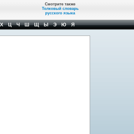
Смотрите также
Толковый словарь
русского языка
Х
Ц
Ч
Ш
Щ
Ы
Э
Ю
Я