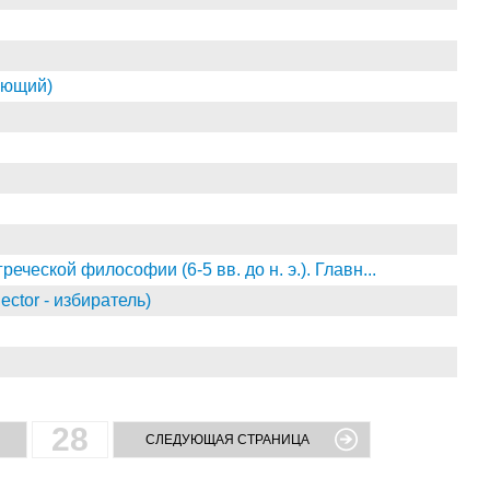
ающий)
ской философии (6-5 вв. до н. э.). Главн...
ector - избиратель)
28
СЛЕДУЮЩАЯ СТРАНИЦА