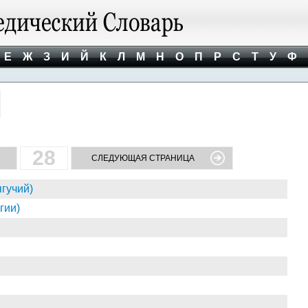
Е
Ж
З
И
Й
К
Л
М
Н
О
П
Р
С
Т
У
Ф
28
СЛЕДУЮЩАЯ СТРАНИЦА
ягучий)
гии)