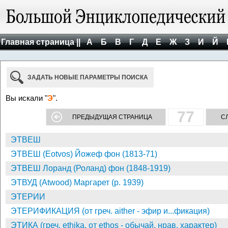
Главная страница ||
А
Б
В
Г
Д
Е
Ж
З
И
Й
ЗАДАТЬ НОВЫЕ ПАРАМЕТРЫ ПОИСКА
Вы искали "
Э
".
77
ПРЕДЫДУЩАЯ СТРАНИЦА
С
ЭТВЕШ
ЭТВЕШ (Eotvos) Йожеф фон (1813-71)
ЭТВЕШ Лоранд (Роланд) фон (1848-1919)
ЭТВУД (Atwood) Маргарет (р. 1939)
ЭТЕРИИ
ЭТЕРИФИКАЦИЯ (от греч. aither - эфир и...фикация)
ЭТИКА (греч. ethika, от ethos - обычай, нрав, характер)