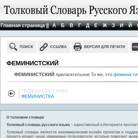
Главная страница ||
А
Б
В
Г
Д
Е
Ж
З
И
Й
ПОИСК
ССЫЛКА
ВЕРСИЯ ДЛЯ ПЕЧАТИ
ФЕМИНИСТСКИЙ
ФЕМИНИСТСКИЙ
прилагательное То же, что
феминисти
ПРЕДЫДУЩЕЕ СЛОВО
ФЕМИНИСТКА
О толковом словаре
Толковый словарь русского языка
– единственный в Интернете бесплатн
Толковый словарь является некоммерческим онлайн проектом и поддерж
проекта играют наши уважаемые пользователи, которые помогают выяв