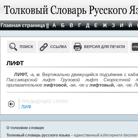
Главная страница ||
А
Б
В
Г
Д
Е
Ж
З
И
Й
ПОИСК
ССЫЛКА
ВЕРСИЯ ДЛЯ ПЕЧАТИ
ЛИФТ
ЛИФТ,
-а,
м.
Вертикально движущийся подъёмник с каби
Пассажирский лифт Грузовой лифт Скоростной 
прилагательное
лифтовой,
-ая, -ое
и
лифтовый,
-ая, -ое.
Л
ПРЕДЫДУЩЕЕ СЛОВО
ЛИФ
О толковом словаре
Толковый словарь русского языка
– единственный в Интернете бесплатн