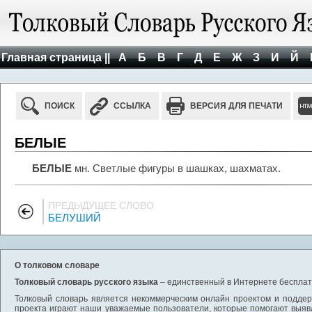
Главная страница ||
А
Б
В
Г
Д
Е
Ж
З
И
Й
ПОИСК
ССЫЛКА
ВЕРСИЯ ДЛЯ ПЕЧАТИ
БЕЛЫЕ
БЕЛЫЕ
мн. Светлые фигуры в шашках, шахматах.
ПРЕДЫДУЩЕЕ СЛОВО
БЕЛУШИЙ
О толковом словаре
Толковый словарь русского языка
– единственный в Интернете бесплатн
Толковый словарь является некоммерческим онлайн проектом и поддерж
проекта играют наши уважаемые пользователи, которые помогают выяв